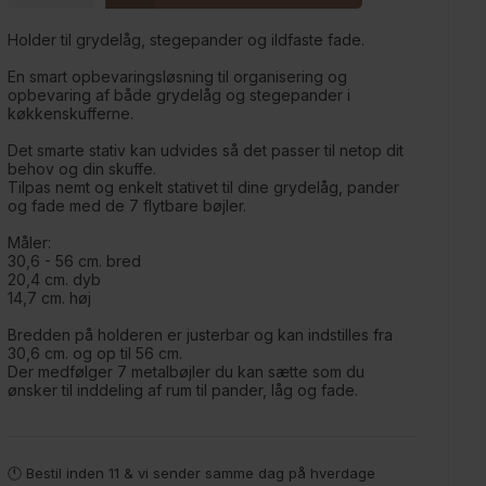
Holder til grydelåg, stegepander og ildfaste fade.
En smart opbevaringsløsning til organisering og
opbevaring af både grydelåg og stegepander i
køkkenskufferne.
Det smarte stativ kan udvides så det passer til netop dit
behov og din skuffe.
Tilpas nemt og enkelt stativet til dine grydelåg, pander
og fade med de 7 flytbare bøjler.
Måler:
30,6 - 56 cm. bred
20,4 cm. dyb
14,7 cm. høj
Bredden på holderen er justerbar og kan indstilles fra
30,6 cm. og op til 56 cm.
Der medfølger 7 metalbøjler du kan sætte som du
ønsker til inddeling af rum til pander, låg og fade.
🕚 Bestil inden 11 & vi sender samme dag på hverdage