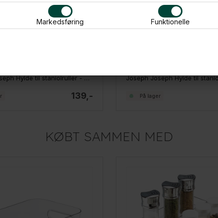
Markedsføring
Funktionelle
Joseph Joseph Hylde til staniolruller - Undershelf, XL
139,-
r
På lager
KØBT SAMMEN MED