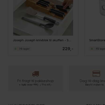
Joseph Joseph knivblok til skuffen - Small, bambus
229,-
På lager
På lage
Fri fragt til pakkeshop
Dag-til-dag lev
v. køb over 999,- / Fra 49,-
Bestil inden kl.