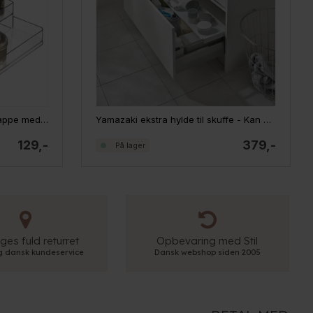
IDesign Linus Spice Rack - Trappe med 3 trin
Yamazaki ekstra hylde til skuffe - Kan udvides
129,-
379,-
På lager
ges fuld returret
Opbevaring med Stil
ig dansk kundeservice
Dansk webshop siden 2005