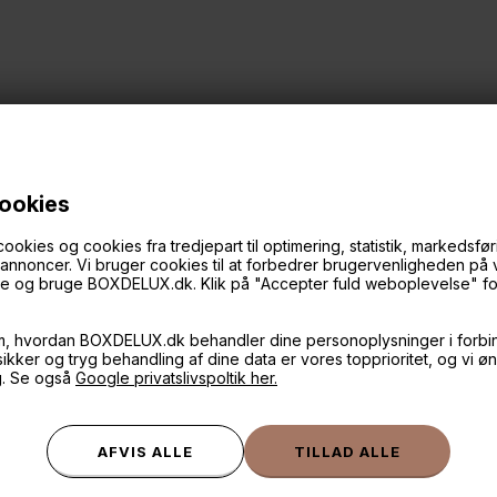
cookies
ies og cookies fra tredjepart til optimering, statistik, markedsføri
f annoncer. Vi bruger cookies til at forbedrer brugervenligheden på
øge og bruge BOXDELUX.dk. Klik på "Accepter fuld weboplevelse" for 
ANDRE IDÉER
m, hvordan BOXDELUX.dk behandler dine personoplysninger i forbi
 sikker og tryg behandling af dine data er vores topprioritet, og vi ø
g. Se også
Google privatslivspoltik her.