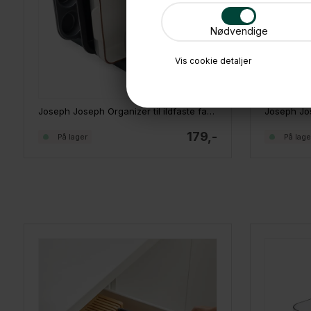
Nødvendige
Vis cookie detaljer
Joseph Joseph Organizer til ildfaste fade
179,-
På lager
På lage