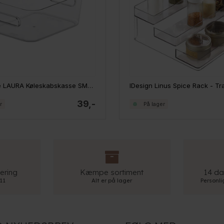
SmartStore LAURA Køleskabskasse SMALL
39,-
r
På lager
ering
Kæmpe sortiment
14 da
 11
Alt er på lager
Personl