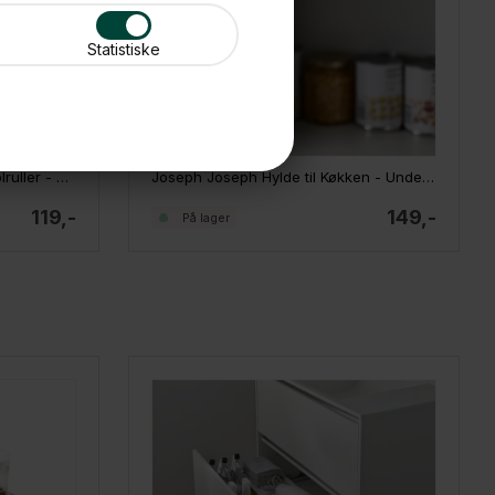
Statistiske
Joseph Joseph Hylde til staniolruller - Undershelf, Medium
Joseph Joseph Hylde til Køkken - Undershelf
119,-
149,-
På lager