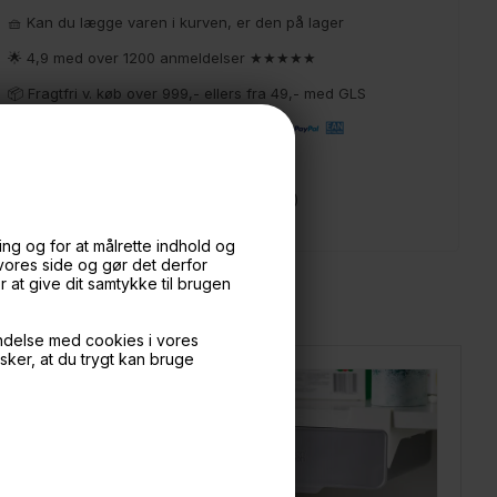
🧺 Kan du lægge varen i kurven, er den på lager
🌟 4,9 med over 1200 anmeldelser ★★★★★
📦 Fragtfri v. køb over 999,- ellers fra 49,- med GLS
💳 Betal med
📱 Kundeservice 50446800 (9-12)
📧
Kundeservice
mail@boxdelux.dk
(24/7)
ng og for at målrette indhold og
 vores side og gør det derfor
at give dit samtykke til brugen
ndelse med cookies i vores
nsker, at du trygt kan bruge