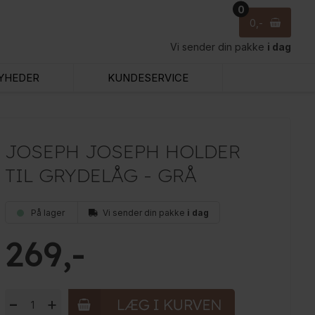
0
0
Vi sender din pakke
i dag
YHEDER
KUNDESERVICE
JOSEPH JOSEPH HOLDER
TIL GRYDELÅG - GRÅ
På lager
Vi sender din pakke
i dag
269
-
+