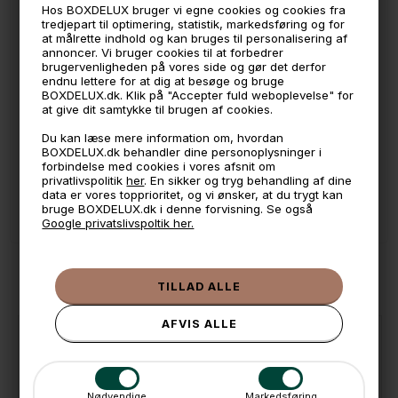
Hos BOXDELUX bruger vi egne cookies og cookies fra
tredjepart til optimering, statistik, markedsføring og for
🕚 Bestil inden 11 & vi sender samme dag på hverdage
at målrette indhold og kan bruges til personalisering af
annoncer. Vi bruger cookies til at forbedrer
🧺 Kan du lægge varen i kurven, er den på lager
brugervenligheden på vores side og gør det derfor
endnu lettere for at dig at besøge og bruge
🌟 4,9 med over 1200 anmeldelser ★★★★★
BOXDELUX.dk. Klik på "Accepter fuld weboplevelse" for
at give dit samtykke til brugen af cookies.
📦 Fragtfri v. køb over 999,- ellers fra 49,- med GLS
Du kan læse mere information om, hvordan
💳 Betal med
BOXDELUX.dk behandler dine personoplysninger i
forbindelse med cookies i vores afsnit om
📱 Kundeservice 50446800 (9-12)
privatlivspolitik
her
. En sikker og tryg behandling af dine
data er vores topprioritet, og vi ønsker, at du trygt kan
📧
Kundeservice
mail@boxdelux.dk
(24/7)
bruge BOXDELUX.dk i denne forvisning. Se også
Google privatslivspoltik her.
ANDRE IDÉER
Nødvendige
Markedsføring