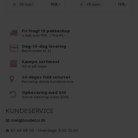
109,-
129,-
På lager
På lager
Fri fragt til pakkeshop
v. køb over 999,- / Fra 49,-
Dag-til-dag levering
Bestil inden kl. 11
Kæmpe sortiment
Alt er på lager
14 dages fuld returret
Personlig dansk kundeservice
Opbevaring med Stil
Dansk webshop siden 2005
KUNDESERVICE
📧 mail@boxdelux.dk
☎️ 50 44 68 00 - Hverdage 9.00-12.00