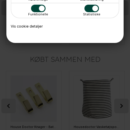
Funktionelle
Statistiske
Vis cookie detaljer
House Doctor opbevaringskurv til væggen - Mira, lille
Ramla-TRIO kurve til ophæng fra House Doctor
349,-
499,-
På lager
På lager
KØBT SAMMEN MED
House Doctor Knager - Bath, STORE, 3 stk - Messing
Housedoctor Vasketøjspose i stof - Sort/hvid stribet