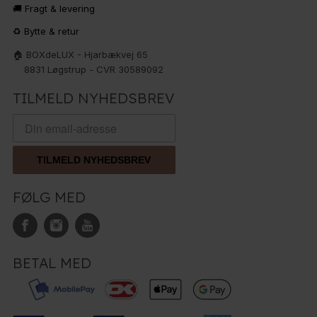
🚚 Fragt & levering
♻️ Bytte & retur
🏠 BOXdeLUX - Hjarbækvej 65
8831 Løgstrup - CVR 30589092
TILMELD NYHEDSBREV
TILMELD NYHEDSBREV
FØLG MED
BETAL MED