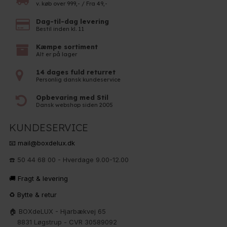
v. køb over 999,- / Fra 49,-
Dag-til-dag levering
Bestil inden kl. 11
Kæmpe sortiment
Alt er på lager
14 dages fuld returret
Personlig dansk kundeservice
Opbevaring med Stil
Dansk webshop siden 2005
KUNDESERVICE
📧 mail@boxdelux.dk
☎️ 50 44 68 00 - Hverdage 9.00-12.00
🚚 Fragt & levering
♻️ Bytte & retur
🏠 BOXdeLUX - Hjarbækvej 65
8831 Løgstrup - CVR 30589092