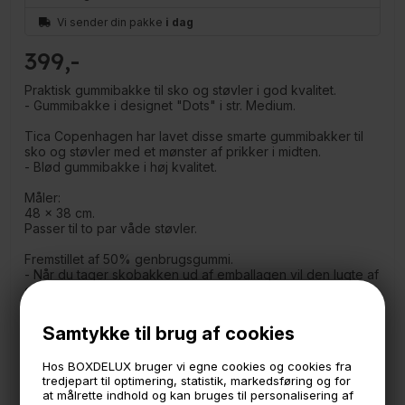
Vi sender din pakke
i dag
399
Praktisk gummibakke til sko og støvler i god kvalitet.
- Gummibakke i designet "Dots" i str. Medium.
Tica Copenhagen har lavet disse smarte gummibakker til
sko og støvler med et mønster af prikker i midten.
- Blød gummibakke i høj kvalitet.
Måler:
48 x 38 cm.
Passer til to par våde støvler.
Fremstillet af 50% genbrugsgummi.
- Når du tager skobakken ud af emballagen vil den lugte af
gummi, men det vil aftage efter en uges tid.
Samtykke til brug af cookies
🕚 Bestil inden 11 & vi sender samme dag på hverdage
Hos BOXDELUX bruger vi egne cookies og cookies fra
🧺 Kan du lægge varen i kurven, er den på lager
tredjepart til optimering, statistik, markedsføring og for
at målrette indhold og kan bruges til personalisering af
🌟 4,9 med over 1200 anmeldelser ★★★★★