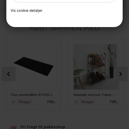
399,-
399,-
På lager
På lager
Vis cookie detaljer
KØBT SAMMEN MED
Tica smudsmåtte 67x150 cm. Sort Unicolor
Yamazaki skoreol, Frame - Sort
799,-
799,-
På lager
På lager
Fri fragt til pakkeshop