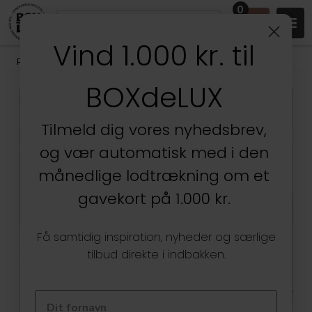
0
Vind 1.000 kr. til
Produkter
/
Entréen
/
Dørmåtter
/
Gummibakker til Støvler
BOXdeLUX
Tilmeld dig vores nyhedsbrev,
og vær automatisk med i den
månedlige lodtrækning om et
gavekort på 1.000 kr.
Få samtidig inspiration, nyheder og særlige
tilbud direkte i indbakken.