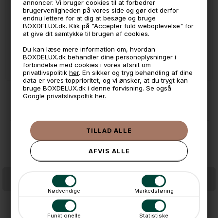
annoncer. Vi bruger cookies til at forbedrer
brugervenligheden på vores side og gør det derfor
📦 Fragtfri v. køb over 999,- ellers fra 49,- med GLS
endnu lettere for at dig at besøge og bruge
BOXDELUX.dk. Klik på "Accepter fuld weboplevelse" for
💳 Betal med
at give dit samtykke til brugen af cookies.
📱 Kundeservice 50446800 (9-12)
Du kan læse mere information om, hvordan
BOXDELUX.dk behandler dine personoplysninger i
📧
Kundeservice
mail@boxdelux.dk
(24/7)
forbindelse med cookies i vores afsnit om
privatlivspolitik
her
. En sikker og tryg behandling af dine
data er vores topprioritet, og vi ønsker, at du trygt kan
bruge BOXDELUX.dk i denne forvisning. Se også
Google privatslivspoltik her.
ANDRE IDÉER
Nødvendige
Markedsføring
Gummibakke til støvler - Trekanter - M
Gummibakke til støvler - Lines - M
Funktionelle
Statistiske