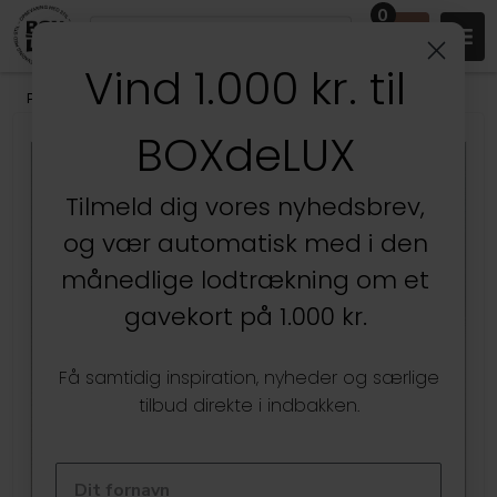
0
Vind 1.000 kr. til
Produkter
/
Køkken
/
Engangsservice i træ og palmeblad
BOXdeLUX
Tilmeld dig vores nyhedsbrev,
og vær automatisk med i den
månedlige lodtrækning om et
gavekort på 1.000 kr.
Få samtidig inspiration, nyheder og særlige
tilbud direkte i indbakken.