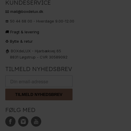
KUNDESERVICE
📧 mail@boxdelux.dk
☎️ 50 44 68 00 - Hverdage 9.00-12.00
🚚 Fragt & levering
♻️ Bytte & retur
🏠 BOXdeLUX - Hjarbækvej 65
8831 Løgstrup - CVR 30589092
TILMELD NYHEDSBREV
TILMELD NYHEDSBREV
FØLG MED