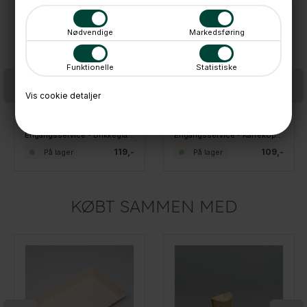
Nødvendige
Markedsføring
Funktionelle
Statistiske
Vis cookie detaljer
Engangsservice - Drikkeglas 350 ml - Pakke 50 stk
Engangsservice - Kaffekopper i Kraftpapir - 50 stk
119,-
109,-
På lager
På lager
KØBT SAMMEN MED