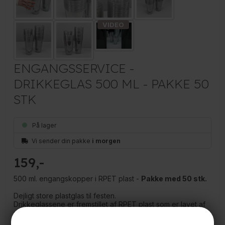
ENGANGSSERVICE -
DRIKKEGLAS 500 ML - PAKKE 50
STK
På lager
Vi sender din pakke
i morgen
159
500 ml. engangskopper i RPET plast -
Pakke med 50 stk.
Dejligt store plastglas til festen.
Drikkeglassene er fremstillet af RPET plast som er lavet af
genbrugte plastflasker.