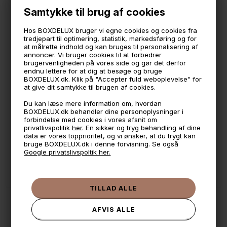
De store plastglas er helt perfekte til drikkevarebordet til
Samtykke til brug af cookies
havefesten, bryllupsfesten, konfirmationen, barnedåben
og meget mere.
Hos BOXDELUX bruger vi egne cookies og cookies fra
tredjepart til optimering, statistik, markedsføring og for
*Sorteres som plastaffald
at målrette indhold og kan bruges til personalisering af
annoncer. Vi bruger cookies til at forbedrer
brugervenligheden på vores side og gør det derfor
🕚 Bestil inden 11 & vi sender samme dag på hverdage
endnu lettere for at dig at besøge og bruge
BOXDELUX.dk. Klik på "Accepter fuld weboplevelse" for
🧺 Kan du lægge varen i kurven, er den på lager
at give dit samtykke til brugen af cookies.
🌟 4,9 med over 1200 anmeldelser ★★★★★
Du kan læse mere information om, hvordan
BOXDELUX.dk behandler dine personoplysninger i
📦 Fragtfri v. køb over 999,- ellers fra 49,- med GLS
forbindelse med cookies i vores afsnit om
privatlivspolitik
her
. En sikker og tryg behandling af dine
💳 Betal med
data er vores topprioritet, og vi ønsker, at du trygt kan
bruge BOXDELUX.dk i denne forvisning. Se også
📱 Kundeservice 50446800 (9-12)
Google privatslivspoltik her.
📧
Kundeservice
mail@boxdelux.dk
(24/7)
ANDRE IDÉER