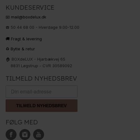
KUNDESERVICE
📧 mail@boxdelux.dk
☎️ 50 44 68 00 - Hverdage 9.00-12.00
🚚 Fragt & levering
♻️ Bytte & retur
🏠 BOXdeLUX - Hjarbækvej 65
8831 Løgstrup - CVR 30589092
TILMELD NYHEDSBREV
TILMELD NYHEDSBREV
FØLG MED