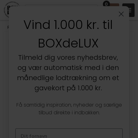
0
Vind 1.000 kr. til
Produkter
/
BOXdeLUX Design
/
Flere serier
/
Aurea
BOXdeLUX
Kun hos BOXdeLUX
Tilmeld dig vores nyhedsbrev,
og vær automatisk med i den
månedlige lodtrækning om et
gavekort på 1.000 kr.
Få samtidig inspiration, nyheder og særlige
tilbud direkte i indbakken.