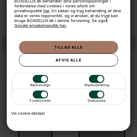
BOXDELUX.dk behandler dine personoplysninger i
forbindelse med cookies i vores afsnit om
privatlivspolitik
her
. En sikker og tryg behandling af dine
data er vores topprioritet, og vi ønsker, at du trygt kan
bruge BOXDELUX.dk i denne forvisning. Se også
Google privatslivspoltik her.
Plakat - Danmark - Bornholm
Plakat - Danmark - Søndervig
249,-
249,-
På lager
På lager
Nødvendige
Markedsføring
KØBT SAMMEN MED
Funktionelle
Statistiske
Vis cookie detaljer