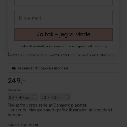
Ja tak – jeg vil vinde
Ved at tilmelde dig accepterer du at modtage e-mail marketing
DANMARK PLAKAT - VORUPØR
Vi sender din pakke
i morgen
249
Størrelse
30 x 40 cm.
50 x 70 cm.
Plakat fra vores serie af Danmark plakater.
Her ser du plakaten med grafisk illustration af stranden i
Vorupør.
Fås i 2 størrelser: