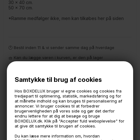
30 x 40 cm.
50 x 70 cm.
*Ramme medfølger ikke, men kan tilkøbes her på siden
🕚 Bestil inden 11 & vi sender samme dag på hverdage
🧺 Kan du lægge varen i kurven, er den på lager
🌟 4,9 med over 1200 anmeldelser ★★★★★
📦 Fragtfri v. køb over 999,- ellers fra 49,- med GLS
Samtykke til brug af cookies
💳 Betal med
Hos BOXDELUX bruger vi egne cookies og cookies fra
tredjepart til optimering, statistik, markedsføring og for
📱 Kundeservice 50446800 (9-12)
at målrette indhold og kan bruges til personalisering af
annoncer. Vi bruger cookies til at forbedrer
📧
Kundeservice
mail@boxdelux.dk
(24/7)
brugervenligheden på vores side og gør det derfor
endnu lettere for at dig at besøge og bruge
BOXDELUX.dk. Klik på "Accepter fuld weboplevelse" for
at give dit samtykke til brugen af cookies.
ANDRE IDÉER
Du kan læse mere information om, hvordan