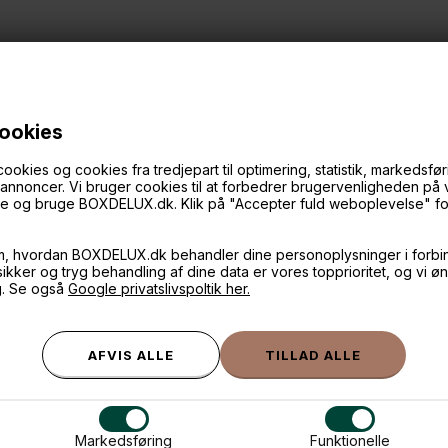
cookies
ANDRE IDÉER
ies og cookies fra tredjepart til optimering, statistik, markedsføri
f annoncer. Vi bruger cookies til at forbedrer brugervenligheden på
øge og bruge BOXDELUX.dk. Klik på "Accepter fuld weboplevelse" for 
m, hvordan BOXDELUX.dk behandler dine personoplysninger i forbi
 sikker og tryg behandling af dine data er vores topprioritet, og vi ø
g. Se også
Google privatslivspoltik her.
Markedsføring
Funktionelle