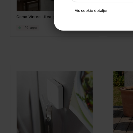
Vis cookie detaljer
Como Vinreol til vægophæng til 6 flasker - Sort metal
Como reol 
399,-
På lager
På lage