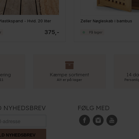
lastikspand - Hvid. 20 liter
Zeller Nøgleskab i bambus
375,-
r
På lager
ering
Kæmpe sortiment
14 da
 11
Alt er på lager
Personl
D NYHEDSBREV
FØLG MED
LD NYHEDSBREV