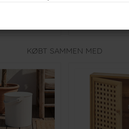
med fire hylder - Hvid
Como Reol med tre hylder - So
1.199,-
r
På lager
KØBT SAMMEN MED