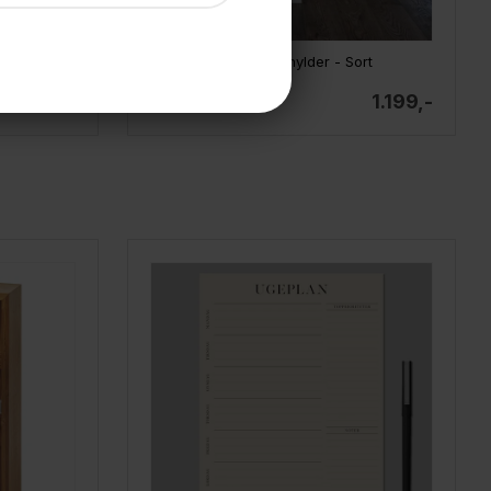
rt
Como reol med fire hylder - Sort
999,-
1.199,-
På lager