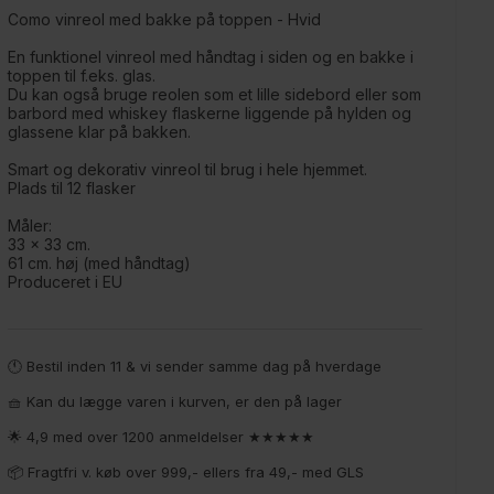
Como vinreol med bakke på toppen - Hvid
En funktionel vinreol med håndtag i siden og en bakke i
toppen til f.eks. glas.
Du kan også bruge reolen som et lille sidebord eller som
barbord med whiskey flaskerne liggende på hylden og
glassene klar på bakken.
Smart og dekorativ vinreol til brug i hele hjemmet.
Plads til 12 flasker
Måler:
33 x 33 cm.
61 cm. høj (med håndtag)
Produceret i EU
🕚 Bestil inden 11 & vi sender samme dag på hverdage
🧺 Kan du lægge varen i kurven, er den på lager
🌟 4,9 med over 1200 anmeldelser ★★★★★
📦 Fragtfri v. køb over 999,- ellers fra 49,- med GLS