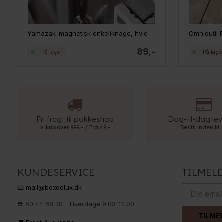
Yamazaki magnetisk enkeltknage, hvid
Omnioutil P
89,-
På lager
På lage
Fri fragt til pakkeshop
Dag-til-dag lev
v. køb over 999,- / Fra 49,-
Bestil inden kl.
KUNDESERVICE
TILMEL
📧 mail@boxdelux.dk
☎️ 50 44 68 00 - Hverdage 9.00-12.00
TILME