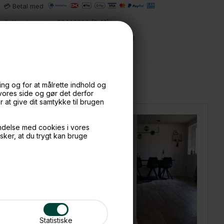
💳 Betal med
📱 Kundeservice 50446800 (9-12)
📧
Kundeservice
mail@boxdelux.dk
(24/7)
ng og for at målrette indhold og
 vores side og gør det derfor
at give dit samtykke til brugen
ndelse med cookies i vores
nsker, at du trygt kan bruge
Statistiske