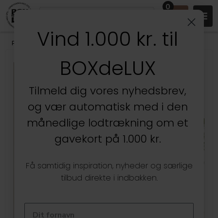
0
Vind 1.000 kr. til
Produkter
/
Stuen
/
Væghylder & gallerihylder
BOXdeLUX
Kun hos BOXdeLUX
Tilmeld dig vores nyhedsbrev,
og vær automatisk med i den
månedlige lodtrækning om et
gavekort på 1.000 kr.
Få samtidig inspiration, nyheder og særlige
tilbud direkte i indbakken.