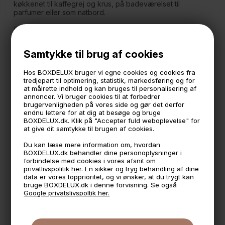
køkkenet til kaffegrej og krus, på badeværelset til
parfumer eller som natbord.
Como er boxdelux' egen serie i metal, som forhandles
eksklusivt her på boxdelux.dk. Produceret i EU
Samtykke til brug af cookies
Måler
20 x 20 cm.
40 cm. høj
Hos BOXDELUX bruger vi egne cookies og cookies fra
tredjepart til optimering, statistik, markedsføring og for
at målrette indhold og kan bruges til personalisering af
*OBS: Skruer til ophæng medfølger ikke
annoncer. Vi bruger cookies til at forbedrer
Bemærk venligst at hylderne er håndlavede derfor varierer
brugervenligheden på vores side og gør det derfor
en smule.
endnu lettere for at dig at besøge og bruge
BOXDELUX.dk. Klik på "Accepter fuld weboplevelse" for
- Anbefalet vægt: Maks. 2 kg. pr. hylde
at give dit samtykke til brugen af cookies.
Du kan læse mere information om, hvordan
BOXDELUX.dk behandler dine personoplysninger i
🕚 Bestil inden 11 & vi sender samme dag på hverdage
forbindelse med cookies i vores afsnit om
privatlivspolitik
her
. En sikker og tryg behandling af dine
🧺 Kan du lægge varen i kurven, er den på lager
data er vores topprioritet, og vi ønsker, at du trygt kan
bruge BOXDELUX.dk i denne forvisning. Se også
🌟 4,9 med over 1200 anmeldelser ★★★★★
Google privatslivspoltik her.
📦 Fragtfri v. køb over 999,- ellers fra 49,- med GLS
💳 Betal med