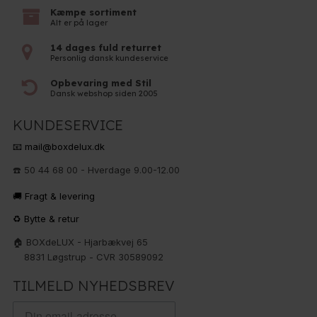
Kæmpe sortiment
Alt er på lager
14 dages fuld returret
Personlig dansk kundeservice
Opbevaring med Stil
Dansk webshop siden 2005
KUNDESERVICE
📧 mail@boxdelux.dk
☎️ 50 44 68 00 - Hverdage 9.00-12.00
🚚 Fragt & levering
♻️ Bytte & retur
🏠 BOXdeLUX - Hjarbækvej 65
8831 Løgstrup - CVR 30589092
TILMELD NYHEDSBREV