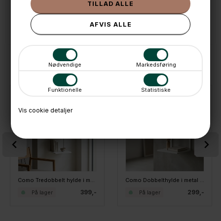
📱 Kundeservice 50446800 (9-12)
📧
Kundeservice
mail@boxdelux.dk
(24/7)
ANDRE IDÉER
Nødvendige
Markedsføring
Funktionelle
Statistiske
Vis cookie detaljer
Como Tredobbelt hylde i metal - Hvid
Como Dobbelthylde i metal - Hvid
399,-
299,-
På lager
På lager