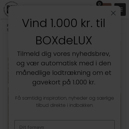
0
Vind 1.000 kr. til
Produkter
/
Badeværelset
/
Badeværelsesopbevaring
/
Smykkeopbevaring
BOXdeLUX
Kun hos BOXdeLUX
Tilmeld dig vores nyhedsbrev,
og vær automatisk med i den
månedlige lodtrækning om et
gavekort på 1.000 kr.
Få samtidig inspiration, nyheder og særlige
tilbud direkte i indbakken.