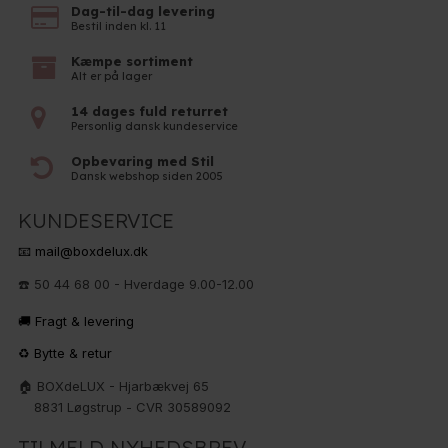
Dag-til-dag levering
Bestil inden kl. 11
Kæmpe sortiment
Alt er på lager
14 dages fuld returret
Personlig dansk kundeservice
Opbevaring med Stil
Dansk webshop siden 2005
KUNDESERVICE
📧 mail@boxdelux.dk
☎️ 50 44 68 00 - Hverdage 9.00-12.00
🚚 Fragt & levering
♻️ Bytte & retur
🏠 BOXdeLUX - Hjarbækvej 65
8831 Løgstrup - CVR 30589092
TILMELD NYHEDSBREV