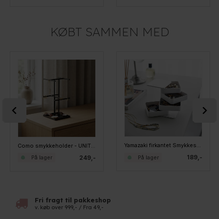
KØBT SAMMEN MED
Yamazaki firkantet Smykkeskrin med 4 rum - HVID
Como smykkeholder - UNITE, Sort
189,-
249,-
På lager
På lager
Fri fragt til pakkeshop
v. køb over 999,- / Fra 49,-