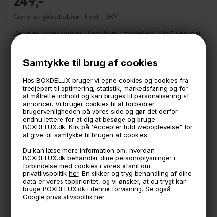
249
Como smykkeholder i hvid - SKY
Dette er vores holder til smykker i modellen "Sky" i en mat
hvid farve.
Stilren, dekorativ og samtidig funktionel smykkeholder fra
vores Como serie.
Samtykke til brug af cookies
Hæng dine hverdagssmykker på smykkeholderen og hav
Hos BOXDELUX bruger vi egne cookies og cookies fra
dem lige ved hånden når du skal bruge dem om morgenen
tredjepart til optimering, statistik, markedsføring og for
og have dem af om aftenen.
at målrette indhold og kan bruges til personalisering af
Smykkeholderen er lavet i metal der er pulverlakeret i en
annoncer. Vi bruger cookies til at forbedrer
mat hvid farve.
brugervenligheden på vores side og gør det derfor
endnu lettere for at dig at besøge og bruge
Måler:
BOXDELUX.dk. Klik på "Accepter fuld weboplevelse" for
12 x 12 cm.
at give dit samtykke til brugen af cookies.
25 cm. høj
Du kan læse mere information om, hvordan
BOXDELUX.dk behandler dine personoplysninger i
forbindelse med cookies i vores afsnit om
🕚 Bestil inden 11 & vi sender samme dag på hverdage
privatlivspolitik
her
. En sikker og tryg behandling af dine
data er vores topprioritet, og vi ønsker, at du trygt kan
🧺 Kan du lægge varen i kurven, er den på lager
bruge BOXDELUX.dk i denne forvisning. Se også
Google privatslivspoltik her.
🌟 4,9 med over 1200 anmeldelser ★★★★★
📦 Fragtfri v. køb over 999,- ellers fra 49,- med GLS