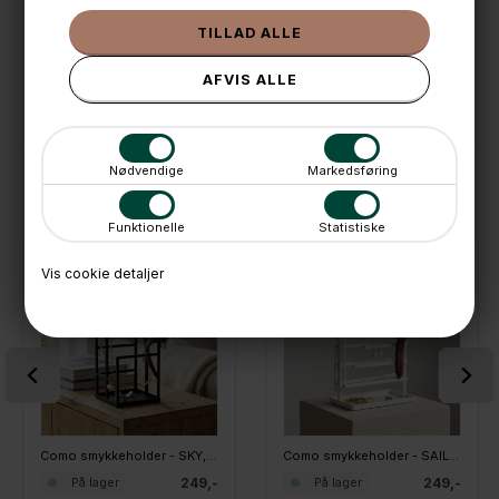
💳 Betal med
📱 Kundeservice 50446800 (9-12)
📧
Kundeservice
mail@boxdelux.dk
(24/7)
Nødvendige
Markedsføring
ANDRE IDÉER
Funktionelle
Statistiske
Vis cookie detaljer
Como smykkeholder - SKY, Sort
Como smykkeholder - SAILS, Hvid
249,-
249,-
På lager
På lager