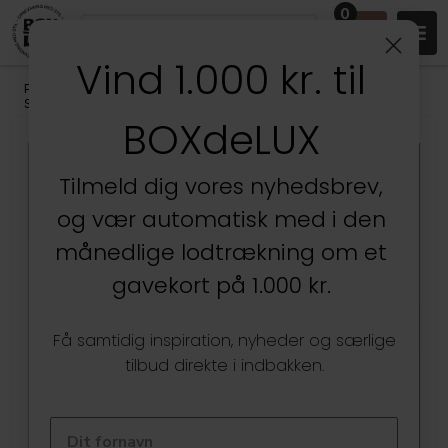
0
Vind 1.000 kr. til
Produkter
/
Badeværelset
/
Badeværelsesopbevaring
/
Smykkeopbevaring
BOXdeLUX
Kun hos BOXdeLUX
Tilmeld dig vores nyhedsbrev,
og vær automatisk med i den
månedlige lodtrækning om et
gavekort på 1.000 kr.
Få samtidig inspiration, nyheder og særlige
tilbud direkte i indbakken.