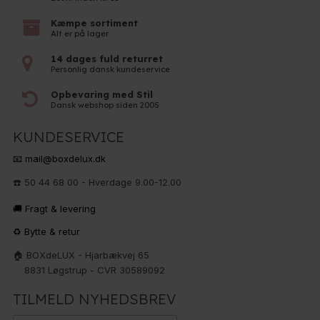
Kæmpe sortiment
Alt er på lager
14 dages fuld returret
Personlig dansk kundeservice
Opbevaring med Stil
Dansk webshop siden 2005
KUNDESERVICE
📧 mail@boxdelux.dk
☎️ 50 44 68 00 - Hverdage 9.00-12.00
🚚 Fragt & levering
♻️ Bytte & retur
🏠 BOXdeLUX - Hjarbækvej 65
8831 Løgstrup - CVR 30589092
TILMELD NYHEDSBREV