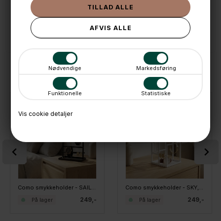
💳 Betal med
📱 Kundeservice 50446800 (9-12)
📧
Kundeservice
mail@boxdelux.dk
(24/7)
ANDRE IDÉER
Nødvendige
Markedsføring
Funktionelle
Statistiske
Vis cookie detaljer
Como smykkeholder - SAILS, Sort
Como smykkeholder - SKY, Hvid
249,-
249,-
På lager
På lager