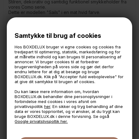
Stilren, dekorativ og samtidig funktionel smykkeholder fra
vores Como serie.
Dette er modellen "Sails" i en mat hvid farve.
Hæng dine hverdagssmykker på smykkeholderen og hav
dem lige ved hånden, når du skal bruge dem om
morgenen og have dem af om aftenen. En smuk måde at
Samtykke til brug af cookies
opbevare dine smykker på.
Hos BOXDELUX bruger vi egne cookies og cookies fra
Smykkeholderen er lavet i metal der er pulverlakeret i en
tredjepart til optimering, statistik, markedsføring og for
mat hvid farve.
at målrette indhold og kan bruges til personalisering af
Produceret i EU
annoncer. Vi bruger cookies til at forbedrer
brugervenligheden på vores side og gør det derfor
Måler:
endnu lettere for at dig at besøge og bruge
15 x 9 cm.
BOXDELUX.dk. Klik på "Accepter fuld weboplevelse" for
22,5 cm. høj
at give dit samtykke til brugen af cookies.
Du kan læse mere information om, hvordan
BOXDELUX.dk behandler dine personoplysninger i
🕚 Bestil inden 11 & vi sender samme dag på hverdage
forbindelse med cookies i vores afsnit om
privatlivspolitik
her
. En sikker og tryg behandling af dine
🧺 Kan du lægge varen i kurven, er den på lager
data er vores topprioritet, og vi ønsker, at du trygt kan
bruge BOXDELUX.dk i denne forvisning. Se også
🌟 4,9 med over 1200 anmeldelser ★★★★★
Google privatslivspoltik her.
📦 Fragtfri v. køb over 999,- ellers fra 49,- med GLS