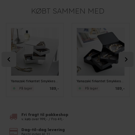
KØBT SAMMEN MED
Yamazaki firkantet Smykkeskrin med 4 rum - HVID
Yamazaki firkantet Smykkeskrin med 4 rum - SORT
189,-
189,-
På lager
På lager
Fri fragt til pakkeshop
v. køb over 999,- / Fra 49,-
Dag-til-dag levering
Bestil inden kl. 11