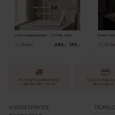
Como smykkeholder - TOTEM, Hvid
Como smyk
249,-
149,-
På lager
På lage
Fri fragt til pakkeshop
Dag-til-dag lev
v. køb over 999,- / Fra 49,-
Bestil inden kl.
KUNDESERVICE
TILMEL