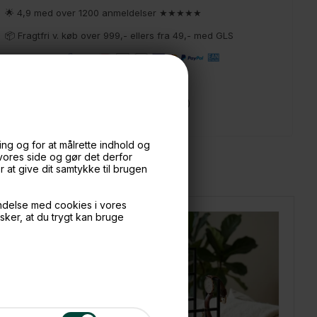
🌟 4,9 med over 1200 anmeldelser ★★★★★
📦 Fragtfri v. køb over 999,- ellers fra 49,- med GLS
💳 Betal med
📱 Kundeservice 50446800 (9-12)
📧
Kundeservice
mail@boxdelux.dk
(24/7)
ng og for at målrette indhold og
 vores side og gør det derfor
at give dit samtykke til brugen
ndelse med cookies i vores
nsker, at du trygt kan bruge