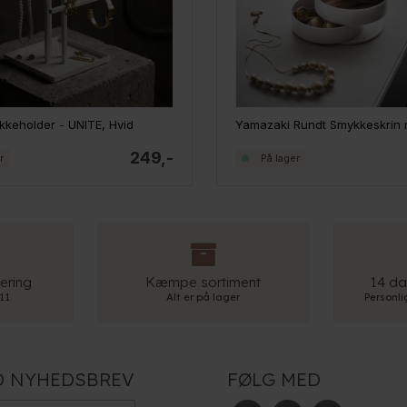
keholder - UNITE, Hvid
249,-
r
På lager
ering
Kæmpe sortiment
14 da
 11
Alt er på lager
Personl
D NYHEDSBREV
FØLG MED