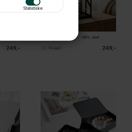
Statistiske
Hvid
Como smykkeholder - SKY, Sort
249,-
249,-
På lager