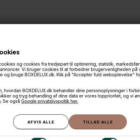
cookies
ies og cookies fra tredjepart til optimering, statistik, markedsføri
f annoncer. Vi bruger cookies til at forbedrer brugervenligheden på
ANDRE IDÉER
øge og bruge BOXDELUX.dk. Klik på "Accepter fuld weboplevelse" for 
m, hvordan BOXDELUX.dk behandler dine personoplysninger i forbi
 sikker og tryg behandling af dine data er vores topprioritet, og vi ø
g. Se også
Google privatslivspoltik her.