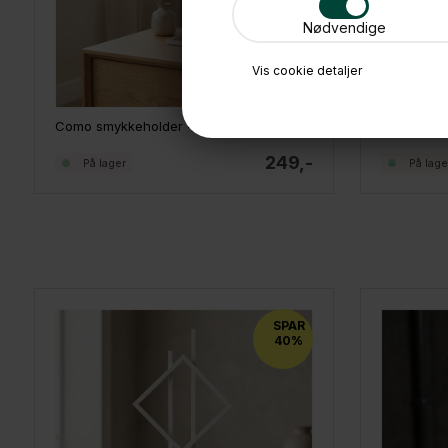
Nødvendige
Vis cookie detaljer
Como smykkeholder - Precious, Hvid
Como smyk
249,-
På lager
På lage
SPAR
40%