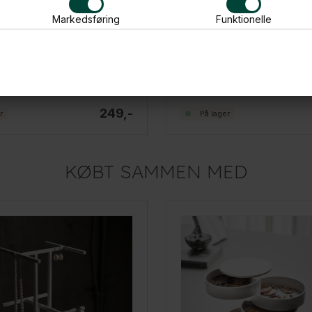
Markedsføring
Funktionelle
keholder - Precious, Sort
Como smykkeholder - SAILS, 
249,-
r
På lager
KØBT SAMMEN MED