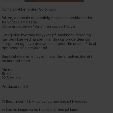
Como smykkeholder i Sort- Sails
Stilren, dekorativ og samtidig funktionel smykkeholder
fra vores Como serie.
Dette er modellen "Sails" i en mat sort farve.
Hæng dine hverdagssmykker på smykkeholderen og
hav dem lige ved hånden, når du skal bruge dem om
morgenen og have dem af om aftenen. En smuk måde at
opbevare dine smykker på.
Smykkeholderen er lavet i metal der er pulverlakeret i
en mat sort farve.
Måler:
15 x 9 cm.
22,5 cm. høj
Produceret i EU
🕚 Bestil inden 11 & vi sender samme dag på hverdage
🧺 Kan du lægge varen i kurven, er den på lager