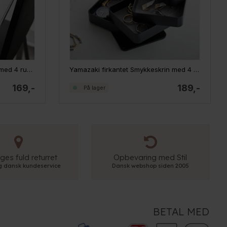
Yamazaki firkantet Smykkeskrin med 4 rum - SORT
Yamazaki Rundt Smykkeskrin med 4 rum - HVID
189,-
169,-
På lager
ges fuld returret
Opbevaring med Stil
ig dansk kundeservice
Dansk webshop siden 2005
BETAL MED