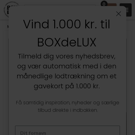
0
Vind 1.000 kr. til
Mærker
/
Como Design
BOXdeLUX
Kun hos BOXdeLUX
Tilmeld dig vores nyhedsbrev,
og vær automatisk med i den
månedlige lodtrækning om et
gavekort på 1.000 kr.
Få samtidig inspiration, nyheder og særlige
tilbud direkte i indbakken.