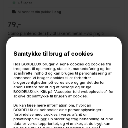
På lager
Vi sender din pakke
i dag
79
Como planteholder i hvidt lakeret metal. Hvid ring til
ophæng af planter på væggen. Sæt ringen på væggen og
sæt en urtepotte i. Planteholderen er super smart til at få de
grønne planter ind som en del af boligindretningen hvis
Samtykke til brug af cookies
man ikke lige har en reol, skænk eller hylde som planten
kan stå på.
Hos BOXDELUX bruger vi egne cookies og cookies fra
I vores sortiment kan du finde urtepotten "Verona" som
tredjepart til optimering, statistik, markedsføring og for
passer til denne planteholder.
at målrette indhold og kan bruges til personalisering af
annoncer. Vi bruger cookies til at forbedrer
Måler
brugervenligheden på vores side og gør det derfor
Indvendig diameter: 10,8 cm.
endnu lettere for at dig at besøge og bruge
BOXDELUX.dk. Klik på "Accepter fuld weboplevelse" for
at give dit samtykke til brugen af cookies.
OBS: Skruer til ophæng medfølger ikke
Du kan læse mere information om, hvordan
Como er Boxdelux' eget mærke i metal som kun sælges
BOXDELUX.dk behandler dine personoplysninger i
online her på Boxdelux.dk
forbindelse med cookies i vores afsnit om
privatlivspolitik
her
. En sikker og tryg behandling af dine
data er vores topprioritet, og vi ønsker, at du trygt kan
bruge BOXDELUX.dk i denne forvisning. Se også