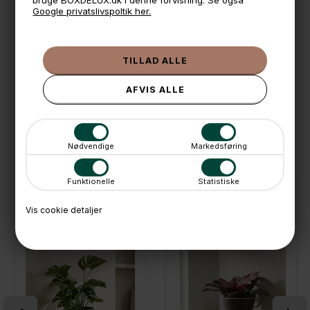
Google privatslivspoltik her.
🕚 Bestil inden 11 & vi sender samme dag på hverdage
🧺 Kan du lægge varen i kurven, er den på lager
🌟 4,9 med over 1200 anmeldelser ★★★★★
📦 Fragtfri v. køb over 999,- ellers fra 49,- med GLS
💳 Betal med
📱 Kundeservice 50446800 (9-12)
📧
Kundeservice
mail@boxdelux.dk
(24/7)
Nødvendige
Markedsføring
Funktionelle
Statistiske
ANDRE IDÉER
Vis cookie detaljer