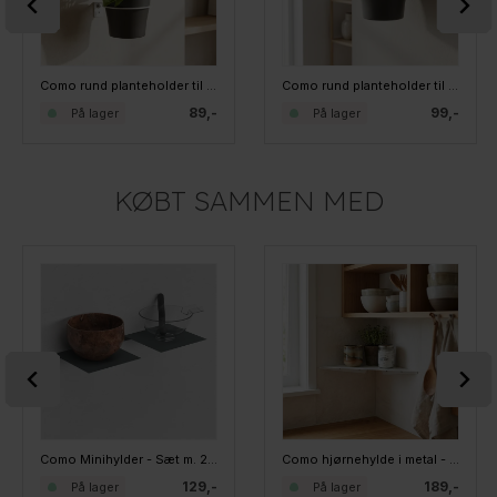
Como rund planteholder til væg - Hvid. Medium
Como rund planteholder til væg - Hvid. Large
89,-
99,-
På lager
På lager
KØBT SAMMEN MED
Como Minihylder - Sæt m. 2 stk. brede - Grå
Como hjørnehylde i metal - Hvid - MEDIUM
129,-
189,-
På lager
På lager