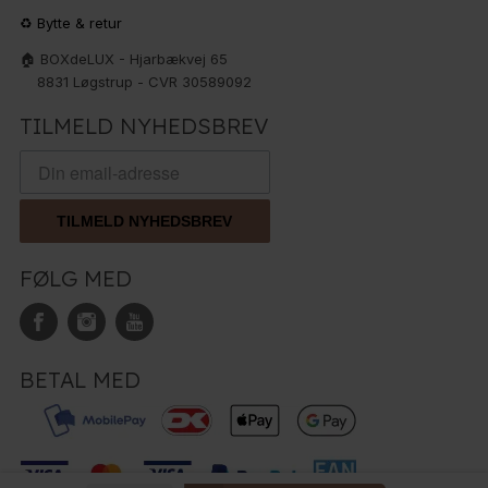
♻️ Bytte & retur
🏠 BOXdeLUX - Hjarbækvej 65
8831 Løgstrup - CVR 30589092
TILMELD NYHEDSBREV
TILMELD NYHEDSBREV
FØLG MED
BETAL MED