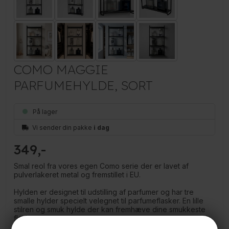
COMO MAGGIE
PARFUMEHYLDE, SORT
På lager
Vi sender din pakke
i dag
349
Smal reol fra vores egen Como serie der er lavet af
pulverlakeret metal og fremstillet i EU.
Hylden er designet til udstilling af parfumer og har tre
smalle hylder specielt velegnet til parfumeflasker. En lille
stilren og smuk hylde der kan fremhæve dine smukkeste
flasker.