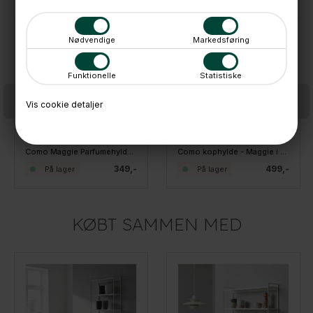
Nødvendige
Markedsføring
Funktionelle
Statistiske
Vis cookie detaljer
Como Maggie Parfumehylde, Hvid
Como kophylde - Maggie i Hvid
349,-
499,-
På lager
På lager
KØBT SAMMEN MED