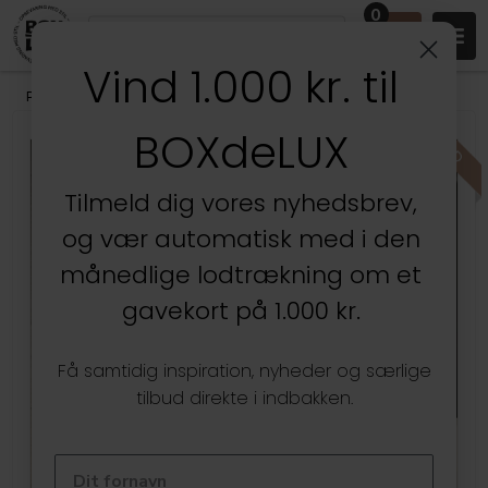
0
Vind 1.000 kr. til
Produkter
/
Stuen
/
Væghylder & gallerihylder
BOXdeLUX
Kun hos BOXdeLUX
Tilmeld dig vores nyhedsbrev,
og vær automatisk med i den
månedlige lodtrækning om et
gavekort på 1.000 kr.
Få samtidig inspiration, nyheder og særlige
tilbud direkte i indbakken.