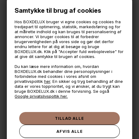
Hylden måler:
højde: 56 cm
Samtykke til brug af cookies
bredde: 28 cm
dybde: 7 cm
Hos BOXDELUX bruger vi egne cookies og cookies fra
tredjepart til optimering, statistik, markedsføring og for
skruer medfølger ikke
at målrette indhold og kan bruges til personalisering af
annoncer. Vi bruger cookies til at forbedrer
brugervenligheden på vores side og gør det derfor
endnu lettere for at dig at besøge og bruge
🕚 Bestil inden 11 & vi sender samme dag på hverdage
BOXDELUX.dk. Klik på "Accepter fuld weboplevelse" for
at give dit samtykke til brugen af cookies.
🧺 Kan du lægge varen i kurven, er den på lager
Du kan læse mere information om, hvordan
🌟 4,9 med over 1200 anmeldelser ★★★★★
BOXDELUX.dk behandler dine personoplysninger i
forbindelse med cookies i vores afsnit om
📦 Fragtfri v. køb over 999,- ellers fra 49,- med GLS
privatlivspolitik
her
. En sikker og tryg behandling af dine
data er vores topprioritet, og vi ønsker, at du trygt kan
💳 Betal med
bruge BOXDELUX.dk i denne forvisning. Se også
Google privatslivspoltik her.
📱 Kundeservice 50446800 (9-12)
📧
Kundeservice
mail@boxdelux.dk
(24/7)
ANDRE IDÉER