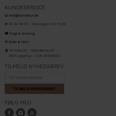
KUNDESERVICE
📧 mail@boxdelux.dk
☎️ 50 44 68 00 - Hverdage 9.00-12.00
🚚 Fragt & levering
♻️ Bytte & retur
🏠 BOXdeLUX - Hjarbækvej 65
8831 Løgstrup - CVR 30589092
TILMELD NYHEDSBREV
TILMELD NYHEDSBREV
FØLG MED