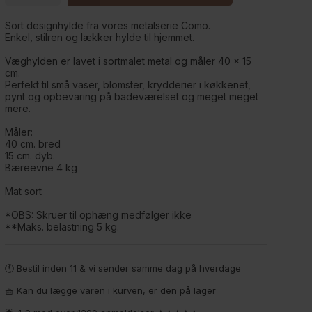
Sort designhylde fra vores metalserie Como.
Enkel, stilren og lækker hylde til hjemmet.
Væghylden er lavet i sortmalet metal og måler 40 x 15
cm.
Perfekt til små vaser, blomster, krydderier i køkkenet,
pynt og opbevaring på badeværelset og meget meget
mere.
Måler:
40 cm. bred
15 cm. dyb.
Bæreevne 4 kg
Mat sort
*OBS: Skruer til ophæng medfølger ikke
**Maks. belastning 5 kg.
🕚 Bestil inden 11 & vi sender samme dag på hverdage
🧺 Kan du lægge varen i kurven, er den på lager