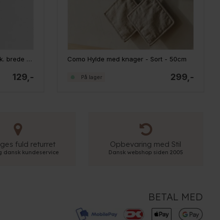
Como Minihylder - Sæt m. 2 stk. brede - Grå
Como Hylde med knager - Sort - 50cm
129,-
299,-
På lager
ges fuld returret
Opbevaring med Stil
ig dansk kundeservice
Dansk webshop siden 2005
BETAL MED