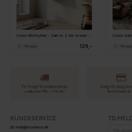
Como Minihylder - Sæt m. 2 stk. brede - Sort
Como Galle
129,-
På lager
På lage
Fri fragt til pakkeshop
Dag-til-dag lev
v. køb over 999,- / Fra 49,-
Bestil inden kl.
KUNDESERVICE
TILMEL
📧 mail@boxdelux.dk