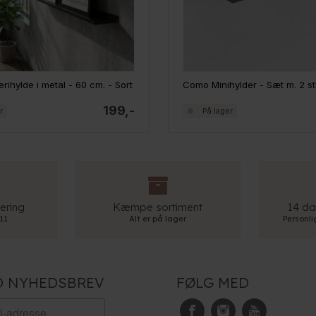
rihylde i metal - 60 cm. - Sort
199,-
r
På lager
ering
Kæmpe sortiment
14 da
 11
Alt er på lager
Personl
D NYHEDSBREV
FØLG MED