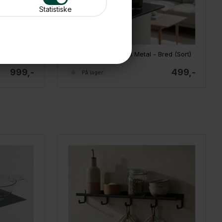
Statistiske
Como Tredobbelt hylde i metal - BRED - Sort
Como Dobbelthylde i Metal - Bred (Sort)
999,-
499,-
På lager