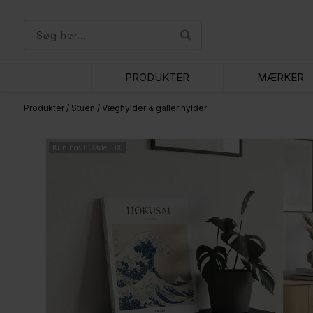
PRODUKTER
MÆRKER
Produkter
/
Stuen
/
Væghylder & gallerihylder
Kun hos BOXdeLUX