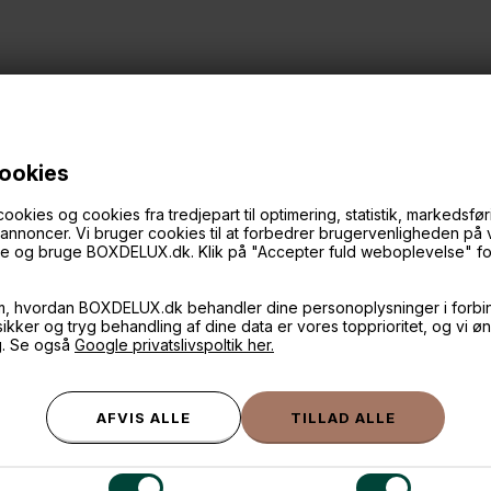
cookies
ies og cookies fra tredjepart til optimering, statistik, markedsføri
ANDRE IDÉER
f annoncer. Vi bruger cookies til at forbedrer brugervenligheden på
øge og bruge BOXDELUX.dk. Klik på "Accepter fuld weboplevelse" for 
m, hvordan BOXDELUX.dk behandler dine personoplysninger i forbi
 sikker og tryg behandling af dine data er vores topprioritet, og vi ø
g. Se også
Google privatslivspoltik her.