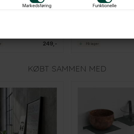
Markedsføring
Funktionelle
e med knager - Sort - 30cm
249,-
r
På lager
KØBT SAMMEN MED