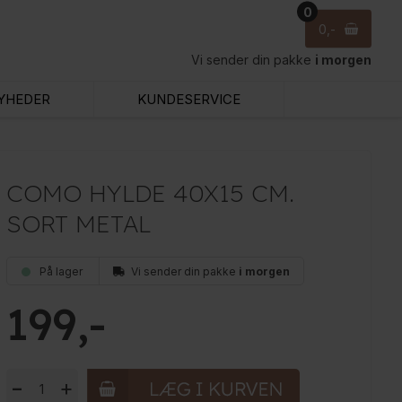
0
0
Vi sender din pakke
i morgen
YHEDER
KUNDESERVICE
COMO HYLDE 40X15 CM.
SORT METAL
På lager
Vi sender din pakke
i morgen
199
-
+