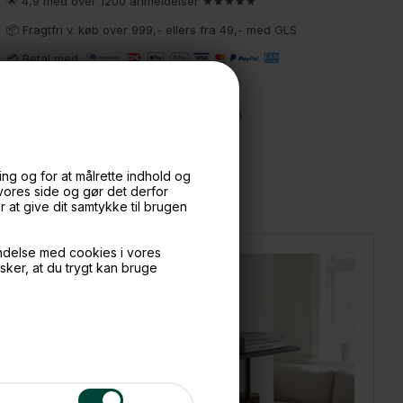
🌟 4,9 med over 1200 anmeldelser ★★★★★
📦 Fragtfri v. køb over 999,- ellers fra 49,- med GLS
💳 Betal med
📱 Kundeservice 50446800 (9-12)
📧
Kundeservice
mail@boxdelux.dk
(24/7)
ng og for at målrette indhold og
 vores side og gør det derfor
at give dit samtykke til brugen
ndelse med cookies i vores
nsker, at du trygt kan bruge