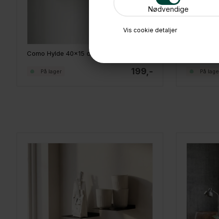
Nødvendige
Vis cookie detaljer
Como Hylde 40x15 cm. Hvid metal
Como Hyld
199,-
På lager
På lage