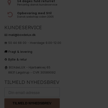
14 dages fuld returret
Personlig dansk kundeservice
Opbevaring med Stil
Dansk webshop siden 2005
KUNDESERVICE
📧 mail@boxdelux.dk
☎️ 50 44 68 00 - Hverdage 9.00-12.00
🚚 Fragt & levering
♻️ Bytte & retur
🏠 BOXdeLUX - Hjarbækvej 65
8831 Løgstrup - CVR 30589092
TILMELD NYHEDSBREV
TILMELD NYHEDSBREV