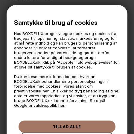
Hæng let vasen op på væggen med det skjulte ophæng
og style nu din vase lige som du lyster.
Samtykke til brug af cookies
Måler:
15 cm. bred
Hos BOXDELUX bruger vi egne cookies og cookies fra
11 cm. høj
tredjepart til optimering, statistik, markedsføring og for
2 cm. dyb
at målrette indhold og kan bruges til personalisering af
annoncer. Vi bruger cookies til at forbedrer
Obs: Kun til tørrede og kunstige blomster
brugervenligheden på vores side og gør det derfor
Obs: Skruer medfølger ikke
endnu lettere for at dig at besøge og bruge
BOXDELUX.dk. Klik på "Accepter fuld weboplevelse" for
at give dit samtykke til brugen af cookies.
🕚 Bestil inden 11 & vi sender samme dag på hverdage
Du kan læse mere information om, hvordan
BOXDELUX.dk behandler dine personoplysninger i
🧺 Kan du lægge varen i kurven, er den på lager
forbindelse med cookies i vores afsnit om
privatlivspolitik
her
. En sikker og tryg behandling af dine
🌟 4,9 med over 1200 anmeldelser ★★★★★
data er vores topprioritet, og vi ønsker, at du trygt kan
bruge BOXDELUX.dk i denne forvisning. Se også
📦 Fragtfri v. køb over 999,- ellers fra 49,- med GLS
Google privatslivspoltik her.
💳 Betal med
📱 Kundeservice 50446800 (9-12)
📧
Kundeservice
mail@boxdelux.dk
(24/7)