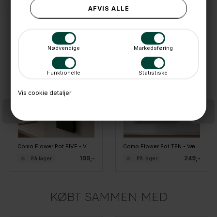
ANDRE IDÉER
Nødvendige
Markedsføring
Funktionelle
Statistiske
Vis cookie detaljer
Como Flower Pot FIVE - Væghængt vase i metal, Sort
Como Flower Pot TEN - Væghængt vase i metal, Hvid
199,-
249,-
På lager
På lager
KØBT SAMMEN MED