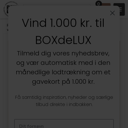
0
Vind 1.000 kr. til
Produkter
/
Stuen
/
Vaser, Krukker & Urtepotter
/
Metal urtepotter &
vaser
BOXdeLUX
Tilmeld dig vores nyhedsbrev,
og vær automatisk med i den
månedlige lodtrækning om et
gavekort på 1.000 kr.
Få samtidig inspiration, nyheder og særlige
tilbud direkte i indbakken.