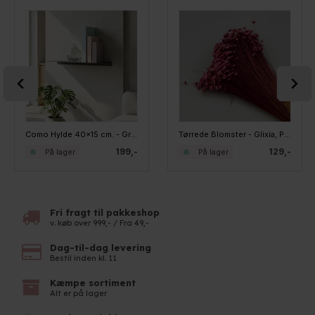
Como Hylde 40x15 cm. - Grå metal
Tørrede Blomster - Glixia, Pink
199,-
129,-
På lager
På lager
Fri fragt til pakkeshop
v. køb over 999,- / Fra 49,-
Dag-til-dag levering
Bestil inden kl. 11
Kæmpe sortiment
Alt er på lager