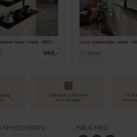
Como Tredobbelt hylde i metal - BRED - Sort
Como Gallerihylde i metal - 60
999,-
r
På lager
ering
Kæmpe sortiment
14 da
 11
Alt er på lager
Personl
D NYHEDSBREV
FØLG MED