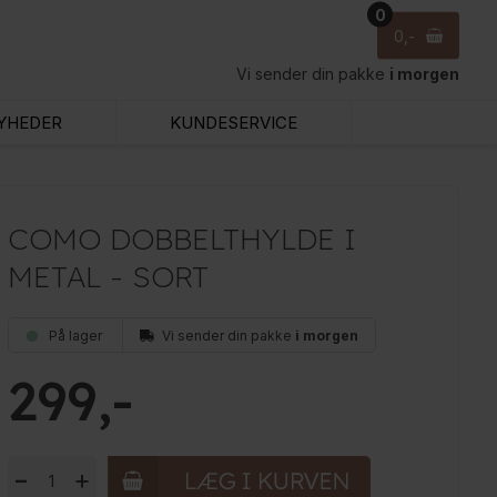
0
0
Vi sender din pakke
i morgen
YHEDER
KUNDESERVICE
COMO DOBBELTHYLDE I
METAL - SORT
På lager
Vi sender din pakke
i morgen
299
-
+