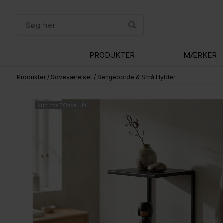
PRODUKTER
MÆRKER
Produkter
/
Soveværelset
/
Sengeborde & Små Hylder
Kun hos BOXdeLUX