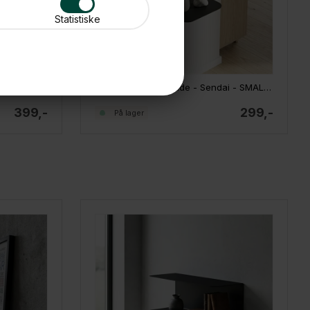
Statistiske
 - Hvid
SECTOR Dobbelthylde - Sendai - SMALL - Sort
399,-
299,-
På lager