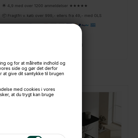
🌟 4,9 med over 1200 anmeldelser ★★★★★
📦 Fragtfri v. køb over 999,- ellers fra 49,- med GLS
💳 Betal med
📱 Kundeservice 50446800 (9-12)
📧
Kundeservice
mail@boxdelux.dk
(24/7)
ng og for at målrette indhold og
 vores side og gør det derfor
at give dit samtykke til brugen
ndelse med cookies i vores
nsker, at du trygt kan bruge