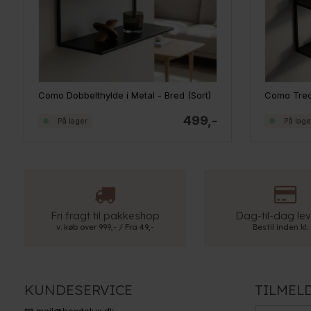
Como Dobbelthylde i Metal - Bred (Sort)
499,-
På lager
På lage
Fri fragt til pakkeshop
Dag-til-dag lev
v. køb over 999,- / Fra 49,-
Bestil inden kl.
KUNDESERVICE
TILMEL