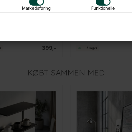
Markedsføring
Funktionelle
bbelt hylde i metal - Sort
Como Tredobbelt hylde i metal
399,-
r
På lager
KØBT SAMMEN MED