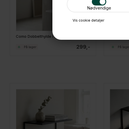
Nødvendige
Vis cookie detaljer
Como Dobbelthylde i metal - Hvid
Como Tredo
299,-
På lager
På lage