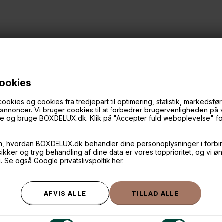
cookies
ies og cookies fra tredjepart til optimering, statistik, markedsføri
f annoncer. Vi bruger cookies til at forbedrer brugervenligheden på
ANDRE IDÉER
øge og bruge BOXDELUX.dk. Klik på "Accepter fuld weboplevelse" for 
m, hvordan BOXDELUX.dk behandler dine personoplysninger i forbi
 sikker og tryg behandling af dine data er vores topprioritet, og vi ø
g. Se også
Google privatslivspoltik her.