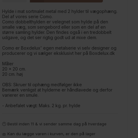
Hylde i mat sortmalet metal med 2 hylder til vægophæng.
Del af vores serie Como.
Como dobbelthylden er velegnet som hylde på den
smalle væg, som sengebord eller som en del af en
større samling hylder. Den findes også i en tredobbelt
udgave, og det ser rigtig godt ud at mixe dem.
Como er Boxdelux' egen metalserie vi selv designer og
producerer og vi sælger eksklusivt her på Boxdelux.dk
Måler
20 x 20 cm.
20 cm. høj
OBS: Skruer til ophæng medfølger ikke
Bemærk venligst at hylderne er håndlavede og derfor
varierer en smule.
- Anbefalet vægt: Maks. 2 kg. pr. hylde
🕚 Bestil inden 11 & vi sender samme dag på hverdage
🧺 Kan du lægge varen i kurven, er den på lager