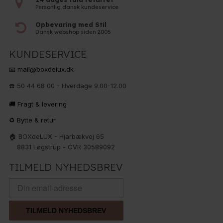
Personlig dansk kundeservice
Opbevaring med Stil
Dansk webshop siden 2005
KUNDESERVICE
📧 mail@boxdelux.dk
☎️ 50 44 68 00 - Hverdage 9.00-12.00
🚚 Fragt & levering
♻️ Bytte & retur
🏠 BOXdeLUX - Hjarbækvej 65
8831 Løgstrup - CVR 30589092
TILMELD NYHEDSBREV
TILMELD NYHEDSBREV