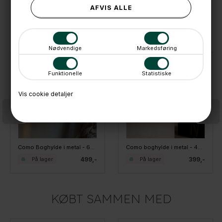
ANDRE IDÉER
Nødvendige
Markedsføring
Funktionelle
Statistiske
Vis cookie detaljer
Como Boghylde i metal - 60 CM - Sort
Como boghylde i metal - 40 CM - Sort
499,-
399,-
På lager
På lager
KØBT SAMMEN MED