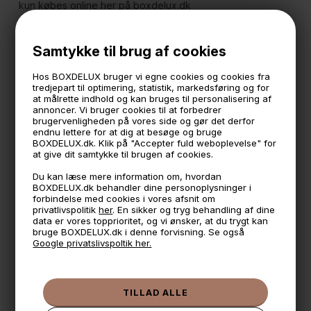
kun købes online her på boxdelux.dk
Hylden måler
Samtykke til brug af cookies
60 cm i bredden
11,2 cm i højden
19 cm i dybden.
Hos BOXDELUX bruger vi egne cookies og cookies fra
tredjepart til optimering, statistik, markedsføring og for
Bæreevne: 6 kg.
at målrette indhold og kan bruges til personalisering af
annoncer. Vi bruger cookies til at forbedrer
OBS: Skruer til ophæng medfølger ikke
brugervenligheden på vores side og gør det derfor
OBS: Der er kun 2 skruehuller og ikke tre som på billedet
endnu lettere for at dig at besøge og bruge
BOXDELUX.dk. Klik på "Accepter fuld weboplevelse" for
at give dit samtykke til brugen af cookies.
🕚 Bestil inden 11 & vi sender samme dag på hverdage
Du kan læse mere information om, hvordan
🧺 Kan du lægge varen i kurven, er den på lager
BOXDELUX.dk behandler dine personoplysninger i
forbindelse med cookies i vores afsnit om
🌟 4,9 med over 1200 anmeldelser ★★★★★
privatlivspolitik
her
. En sikker og tryg behandling af dine
data er vores topprioritet, og vi ønsker, at du trygt kan
📦 Fragtfri v. køb over 999,- ellers fra 49,- med GLS
bruge BOXDELUX.dk i denne forvisning. Se også
Google privatslivspoltik her.
💳 Betal med
📱 Kundeservice 50446800 (9-12)
📧
Kundeservice
mail@boxdelux.dk
(24/7)