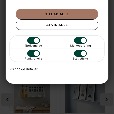
🌟 4,9 med over 1200 anmeldelser ★★★★★
📦 Fragtfri v. køb over 999,- ellers fra 49,- med GLS
💳 Betal med
📱 Kundeservice 50446800 (9-12)
📧
Kundeservice
mail@boxdelux.dk
(24/7)
Nødvendige
Markedsføring
ANDRE IDÉER
Funktionelle
Statistiske
Vis cookie detaljer