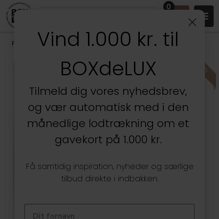
0
Vind 1.000 kr. til
Produkter
/
Stuen
/
Væghylder & gallerihylder
BOXdeLUX
Kun hos BOXdeLUX
Tilmeld dig vores nyhedsbrev,
og vær automatisk med i den
månedlige lodtrækning om et
gavekort på 1.000 kr.
Få samtidig inspiration, nyheder og særlige
tilbud direkte i indbakken.