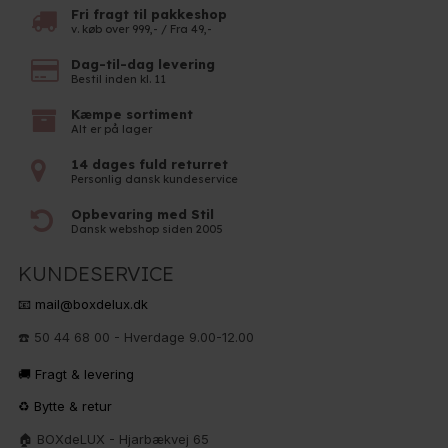
Fri fragt til pakkeshop
v. køb over 999,- / Fra 49,-
Dag-til-dag levering
Bestil inden kl. 11
Kæmpe sortiment
Alt er på lager
14 dages fuld returret
Personlig dansk kundeservice
Opbevaring med Stil
Dansk webshop siden 2005
KUNDESERVICE
📧 mail@boxdelux.dk
☎️ 50 44 68 00 - Hverdage 9.00-12.00
🚚 Fragt & levering
♻️ Bytte & retur
🏠 BOXdeLUX - Hjarbækvej 65