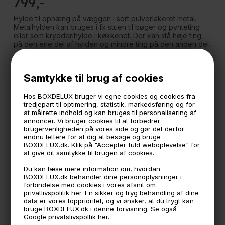
799
Hylde til ophæng på væggen i sort pulverlakeret metal.
Metalhylden kan bruges i fx stuen til bøger og pynteting
eller som krydderihylde i køkkenet. Der kan stå høje ting
på den ene del af hylden og mindre ting på den anden del.
Como er Boxdelux' egen serie vi har designet, og den kan
kun købes online her på boxdelux.dk
Samtykke til brug af cookies
Como Archishelf er en videreudvikling af Como boghylde.
Så evt kig på den også - de passer sammen.
Hos BOXDELUX bruger vi egne cookies og cookies fra
Hylden måler
tredjepart til optimering, statistik, markedsføring og for
60 cm i bredden
at målrette indhold og kan bruges til personalisering af
annoncer. Vi bruger cookies til at forbedrer
24 cm i højden
brugervenligheden på vores side og gør det derfor
nederste hylde kan indeholde ting på max ca 11 cm i
endnu lettere for at dig at besøge og bruge
højden
BOXDELUX.dk. Klik på "Accepter fuld weboplevelse" for
at give dit samtykke til brugen af cookies.
Produceret i EU
Du kan læse mere information om, hvordan
OBS: Skruer til ophæng medfølger ikke
BOXDELUX.dk behandler dine personoplysninger i
forbindelse med cookies i vores afsnit om
privatlivspolitik
her
. En sikker og tryg behandling af dine
data er vores topprioritet, og vi ønsker, at du trygt kan
🕚 Bestil inden 11 & vi sender samme dag på hverdage
bruge BOXDELUX.dk i denne forvisning. Se også
Google privatslivspoltik her.
🧺 Kan du lægge varen i kurven, er den på lager