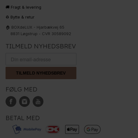
🚚 Fragt & levering
♻️ Bytte & retur
🏠 BOXdeLUX - Hjarbækvej 65
8831 Løgstrup - CVR 30589092
TILMELD NYHEDSBREV
TILMELD NYHEDSBREV
FØLG MED
BETAL MED