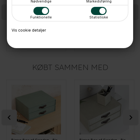
Nødvendige
Markedsføring
Funktionelle
Statistiske
Vis cookie detaljer
Bigso Box of Sweden - TED Monitor Stand, Sort
Bigso Box of Sweden - TED Monitor Stand, Linen
499,-
499,-
På lager
På lager
KØBT SAMMEN MED