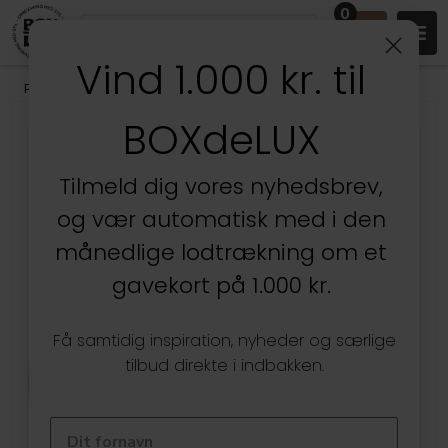
0
Vind 1.000 kr. til
Produkter
/
Kontoret
/
Kontoropbevaring
/
Brevbakker & bakker
BOXdeLUX
Tilmeld dig vores nyhedsbrev,
og vær automatisk med i den
månedlige lodtrækning om et
gavekort på 1.000 kr.
Få samtidig inspiration, nyheder og særlige
tilbud direkte i indbakken.