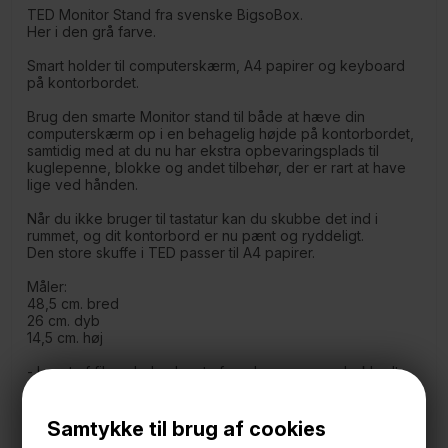
TED Monitor Stand fra svenske BigsoBox.
Her i den grå farve.
Smart holder til computerskærm, A4 papirer og keyboard
på kontorbordet.
Brug den smarte Monitor stand til både at hæve din
computerskærm op i en behagelig højde på kontorbordet,
samtidig med at du nu har ekstra opbevaringsplads til
kuglepenne, blokke og andet tilbehør, der er rart at have
lige ved hånden.
Når du ikke bruger til tastatur kan du skubbe det ind i
rummet, og dit kontorbord er nu pænt og ryddeligt.
Den store skuffe i TED passer til A4 papirer.
Måler:
48,5 cm. bred
26 cm. dyb
14,5 cm. høj
- Lavet af fiberplader, lavet af genbrugspap og beklædt
med farvet papir i en grå nuance, der føles som kanvas.
Produceret i Litauen
Samtykke til brug af cookies
*Videoen viser produktet i sort