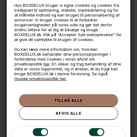
Hos BOXDELUX bruger vi egne cookies og cookies fra
tredjepart til optimering, statistik, markedsføring og for
at målrette indhold og kan bruges til personalisering af
🕚 Bestil inden 11 & vi sender samme dag på hverdage
annoncer. Vi bruger cookies til at forbedrer
brugervenligheden på vores side og gør det derfor
🧺 Kan du lægge varen i kurven, er den på lager
endnu lettere for at dig at besøge og bruge
BOXDELUX.dk. Klik på "Accepter fuld weboplevelse" for
🌟 4,9 med over 1200 anmeldelser ★★★★★
at give dit samtykke til brugen af cookies.
📦 Fragtfri v. køb over 999,- ellers fra 49,- med GLS
Du kan læse mere information om, hvordan
BOXDELUX.dk behandler dine personoplysninger i
💳 Betal med
forbindelse med cookies i vores afsnit om
privatlivspolitik
her
. En sikker og tryg behandling af dine
📱 Kundeservice 50446800 (9-12)
data er vores topprioritet, og vi ønsker, at du trygt kan
bruge BOXDELUX.dk i denne forvisning. Se også
📧
Kundeservice
mail@boxdelux.dk
(24/7)
Google privatslivspoltik her.
ANDRE IDÉER