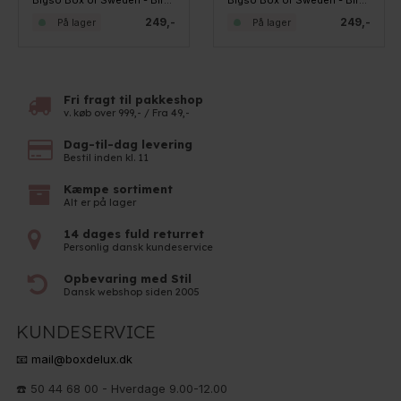
Bigso Box of Sweden - Birger - Skuffedarium, Soft Teal
Bigso Box of Sweden - Birger - Skuffedarium, Linen
249,-
249,-
På lager
På lager
Fri fragt til pakkeshop
v. køb over 999,- / Fra 49,-
Dag-til-dag levering
Bestil inden kl. 11
Kæmpe sortiment
Alt er på lager
14 dages fuld returret
Personlig dansk kundeservice
Opbevaring med Stil
Dansk webshop siden 2005
KUNDESERVICE
📧 mail@boxdelux.dk
☎️ 50 44 68 00 - Hverdage 9.00-12.00