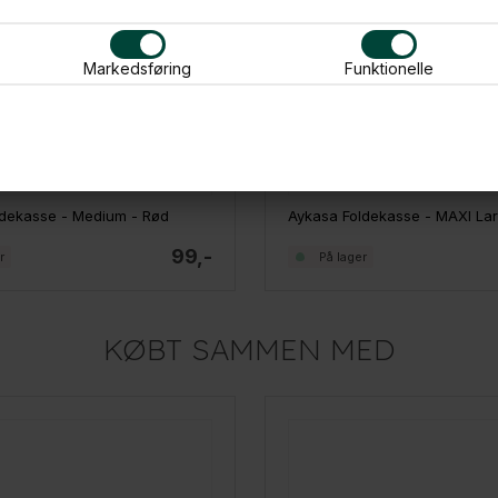
Markedsføring
Funktionelle
ldekasse - Medium - Rød
99,-
r
På lager
KØBT SAMMEN MED