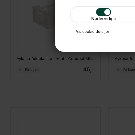
Nødvendige
Vis cookie detaljer
Aykasa foldekasse - Mini - Coconut Milk
Aykasa fo
45,-
På lager
På lage