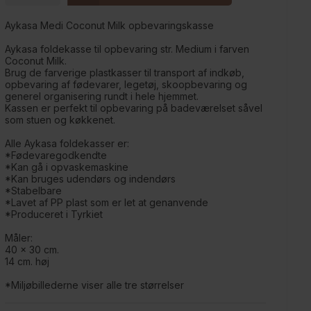
Aykasa Medi Coconut Milk opbevaringskasse
Aykasa foldekasse til opbevaring str. Medium i farven
Coconut Milk.
Brug de farverige plastkasser til transport af indkøb,
opbevaring af fødevarer, legetøj, skoopbevaring og
generel organisering rundt i hele hjemmet.
Kassen er perfekt til opbevaring på badeværelset såvel
som stuen og køkkenet.
Alle Aykasa foldekasser er:
*Fødevaregodkendte
*Kan gå i opvaskemaskine
*Kan bruges udendørs og indendørs
*Stabelbare
*Lavet af PP plast som er let at genanvende
*Produceret i Tyrkiet
Måler:
40 x 30 cm.
14 cm. høj
*Miljøbillederne viser alle tre størrelser