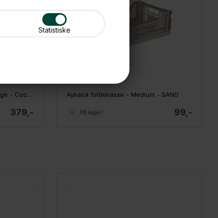
Statistiske
Aykasa Foldekasse - MAXI Large - Coconut Milk
Aykasa foldekasse - Medium - SAND
379,-
99,-
På lager