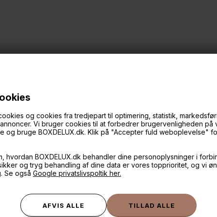
cookies
ies og cookies fra tredjepart til optimering, statistik, markedsføri
f annoncer. Vi bruger cookies til at forbedrer brugervenligheden på
øge og bruge BOXDELUX.dk. Klik på "Accepter fuld weboplevelse" for 
ANDRE IDÉER
m, hvordan BOXDELUX.dk behandler dine personoplysninger i forbi
 sikker og tryg behandling af dine data er vores topprioritet, og vi ø
g. Se også
Google privatslivspoltik her.