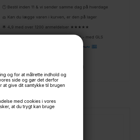
🕚 Bestil inden 11 & vi sender samme dag på hverdage
🧺 Kan du lægge varen i kurven, er den på lager
🌟 4,9 med over 1200 anmeldelser ★★★★★
📦 Fragtfri v. køb over 999,- ellers fra 49,- med GLS
💳 Betal med
📱 Kundeservice 50446800 (9-12)
📧
Kundeservice
mail@boxdelux.dk
(24/7)
ng og for at målrette indhold og
 vores side og gør det derfor
at give dit samtykke til brugen
ndelse med cookies i vores
nsker, at du trygt kan bruge