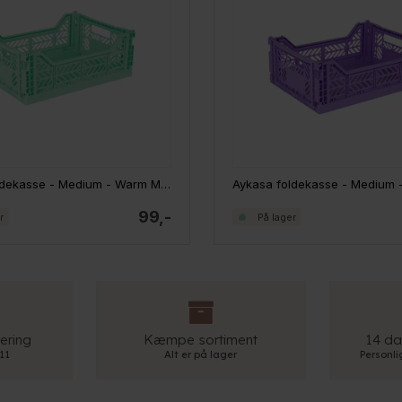
Aykasa foldekasse - Medium - Warm Mint
99,-
r
På lager
ering
Kæmpe sortiment
14 da
 11
Alt er på lager
Personl