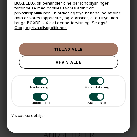
*Produceret i Tyrkiet
BOXDELUX.dk behandler dine personoplysninger i
forbindelse med cookies i vores afsnit om
Måler:
privatlivspolitik
her
. En sikker og tryg behandling af dine
40 x 30 cm.
data er vores topprioritet, og vi ønsker, at du trygt kan
14 cm. høj
bruge BOXDELUX.dk i denne forvisning. Se også
Google privatslivspoltik her.
*Miljøbillederne viser alle tre størrelser
🕚 Bestil inden 11 & vi sender samme dag på hverdage
🧺 Kan du lægge varen i kurven, er den på lager
🌟 4,9 med over 1200 anmeldelser ★★★★★
📦 Fragtfri v. køb over 999,- ellers fra 49,- med GLS
Nødvendige
Markedsføring
💳 Betal med
📱 Kundeservice 50446800 (9-12)
Funktionelle
Statistiske
📧
Kundeservice
mail@boxdelux.dk
(24/7)
Vis cookie detaljer
ANDRE IDÉER