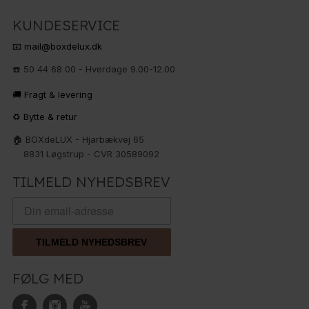
KUNDESERVICE
📧 mail@boxdelux.dk
☎️ 50 44 68 00 - Hverdage 9.00-12.00
🚚 Fragt & levering
♻️ Bytte & retur
🏠 BOXdeLUX - Hjarbækvej 65
8831 Løgstrup - CVR 30589092
TILMELD NYHEDSBREV
TILMELD NYHEDSBREV
FØLG MED