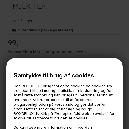
- MILK TEA
På lager
Vi sender din pakke
på mandag
99
Aykasa Medi Milk Tea opbevaringskasse
Aykasa foldekasse til opbevaring str. Medium i farven Milk
Tea.
Brug de farverige plastkasser til transport af indkøb,
Samtykke til brug af cookies
opbevaring af fødevarer, legetøj, skoopbevaring og
generel organisering rundt i hele hjemmet.
Hos BOXDELUX bruger vi egne cookies og cookies fra
Kassen er perfekt til opbevaring på badeværelset såvel
tredjepart til optimering, statistik, markedsføring og for
som stuen og køkkenet.
at målrette indhold og kan bruges til personalisering af
annoncer. Vi bruger cookies til at forbedrer
Alle Aykasa foldekasser er:
brugervenligheden på vores side og gør det derfor
*Fødevaregodkendte
endnu lettere for at dig at besøge og bruge
*Kan gå i opvaskemaskine
BOXDELUX.dk. Klik på "Accepter fuld weboplevelse" for
*Kan bruges udendørs og indendørs
at give dit samtykke til brugen af cookies.
*Stabelbare
*Lavet af PP plast som er let at genanvende
Du kan læse mere information om, hvordan